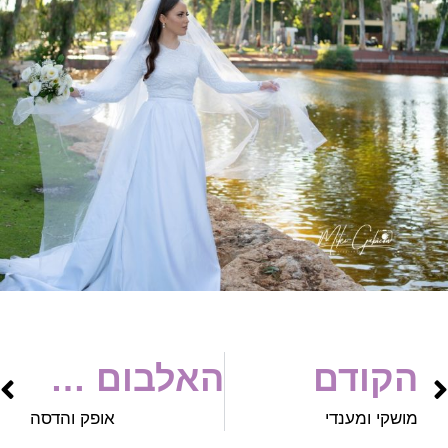
הקודם
האלבום הבא
מושקי ומענדי
אופק והדסה