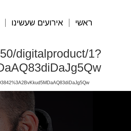
ראשי
אירועים שעשינו
150/digitalproduct/1?
MDaAQ83diDaJg5Qw
_token=93842%3A2BvKkud5MDaAQ83diDaJg5Qw