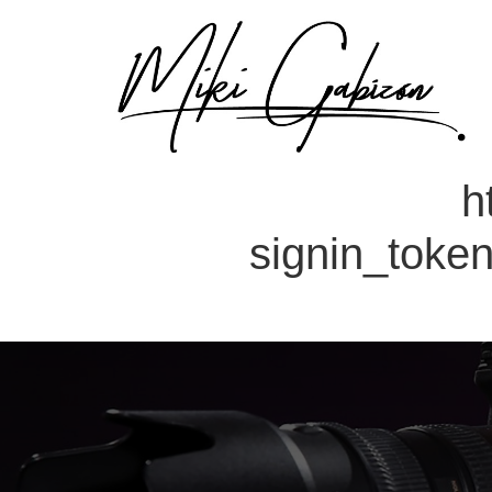
h
signin_to