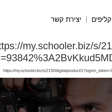
קליפים
יצירת קשר
ttps://my.schooler.biz/s/2
ken=93842%3A2BvKkud5
https://my.schooler.biz/s/2150/digitalproduct/1?signin